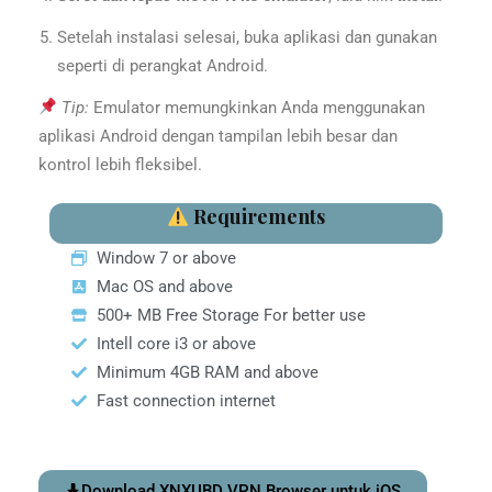
Setelah instalasi selesai, buka aplikasi dan gunakan
seperti di perangkat Android.
Tip:
Emulator memungkinkan Anda menggunakan
aplikasi Android dengan tampilan lebih besar dan
kontrol lebih fleksibel.
Requirements
Window 7 or above
Mac OS and above
500+ MB Free Storage For better use
Intell core i3 or above
Minimum 4GB RAM and above
Fast connection internet
Download XNXUBD VPN Browser untuk iOS