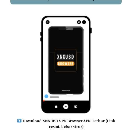
Download XNXUBD VPN Browser APK Terbar (Link
resmi, bebas virus)