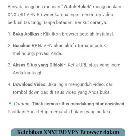
Banyak pengguna mencari
“Watch Bokeh”
menggunakan
XNXUBD VPN Browser karena ingin menonton video
berkualitas tinggi tanpa batasan. Berikut caranya:
Buka Aplikasi:
Klik ikon browser setelah instalasi.
Gunakan VPN:
VPN akan aktif otomatis untuk
melindungi privasi Anda.
Akses Situs yang Diblokir:
Ketik URL situs yang ingin
Anda kunjungi.
Download Video:
Jika ingin mengunduh video, cari
tombol download di situs video yang Anda buka.
Catatan:
Tidak semua situs mendukung fitur download.
Pastikan Anda tetap mematuhi hukum yang berlaku.
Kelebihan XNXUBD VPN Browser dalam