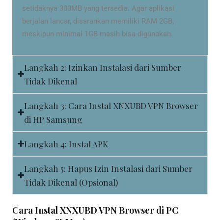
setidaknya 300MB yang tersedia. Agar aplikasi
berjalan lancar, disarankan memiliki RAM 2GB,
meskipun minimal 1GB masih bisa digunakan.
Langkah 2: Izinkan Instalasi dari Sumber
Tidak Dikenal
Langkah 3: Cara Instal XNXUBD VPN Browser
di HP Samsung
Langkah 4: Instal APK
Langkah 5: Hapus Izin Instalasi dari Sumber
Tidak Dikenal (Opsional)
Cara Instal XNXUBD VPN Browser di PC