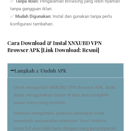
✅
Tanpa Iklan:
Pengalaman browsing yang lebih nyaman
tanpa gangguan iklan.
✅
Mudah Digunakan:
Instal dan gunakan tanpa perlu
konfigurasi tambahan.
Cara Download & Instal XNXUBD VPN
Browser APK [Link Download: Resmi]
Langkah 1: Unduh APK
Untuk mengunduh XNXUBD VPN Browser APK, Anda
dapat menggunakan tautan di atas atau mengklik
tautan resmi yang tersedia.
Sebelum mengunduh, pastikan perangkat Anda
memenuhi persyaratan minimum. Versi Android
harus 5.0 atau lebih baru, dengan ruang penyimpanan